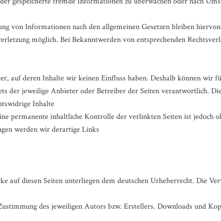
 oder gespeicherte fremde Informationen zu überwachen oder nach Umstä
ng von Informationen nach den allgemeinen Gesetzen bleiben hiervon u
verletzung möglich. Bei Bekanntwerden von entsprechenden Rechtsverl
er, auf deren Inhalte wir keinen Einfluss haben. Deshalb können wir f
tets der jeweilige Anbieter oder Betreiber der Seiten verantwortlich. 
tswidrige Inhalte
ne permanente inhaltliche Kontrolle der verlinkten Seiten ist jedoch 
gen werden wir derartige Links
rke auf diesen Seiten unterliegen dem deutschen Urheberrecht. Die Verv
Zustimmung des jeweiligen Autors bzw. Erstellers. Downloads und Kopien